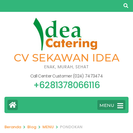
Lompat
ke
konten
(Tekan
Enter)
CV SEKAWAN IDEA
ENAK, MURAH, SEHAT
Call Center Customer (024) 7473474
+6281378066116
MENU
>
>
>
Beranda
Blog
MENU
PONDOKAN