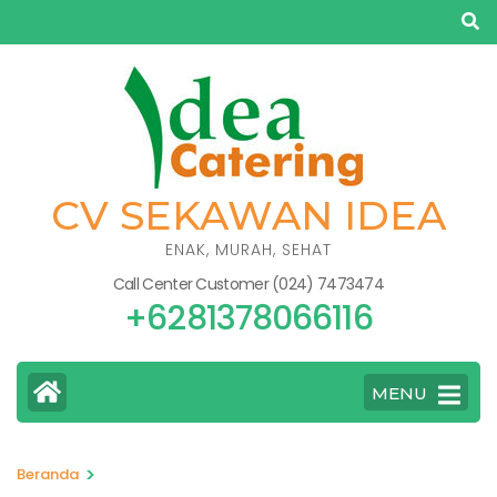
Lompat
ke
konten
(Tekan
Enter)
CV SEKAWAN IDEA
ENAK, MURAH, SEHAT
Call Center Customer (024) 7473474
+6281378066116
MENU
>
Beranda