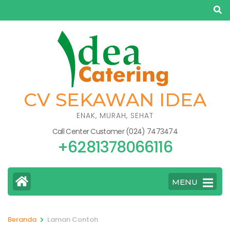
Lompat
ke
konten
(Tekan
Enter)
CV SEKAWAN IDEA
ENAK, MURAH, SEHAT
Call Center Customer (024) 7473474
+6281378066116
MENU
>
Beranda
Laman Contoh