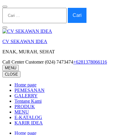
Lompat
ke
Cari
konten
untuk:
(Tekan
Enter)
CV SEKAWAN IDEA
ENAK, MURAH, SEHAT
Call Center Customer (024) 7473474
+6281378066116
MENU
CLOSE
Home page
PEMESANAN
GALERRY
Tentang Kami
PRODUK
MENU
E-KATALOG
KARIR IDEA
Home page