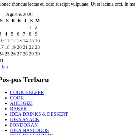
onec rhoncus lectus eu odio suscipit vulputate. Ut et lacinia orci. In m
Agustus 2026
S
S
R
K
J
S
M
1
2
3
4
5
6
7
8
9
10
11
12
13
14
15
16
17
18
19
20
21
22
23
24
25
26
27
28
29
30
31
 Jan
Pos-pos Terbaru
COOK HELPER
COOK
AHLI GIZI
BAKER
IDEA DRINKS & DESSERT
IDEA SNACK
PONDOKAN
IDEA NASI DOOS