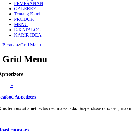
PEMESANAN
GALERRY
Tentang Kami
PRODUK
MENU
E-KATALOG
KARIR IDEA
Beranda
>
Grid Menu
Grid Menu
Appetizers
+
Seafood Appetizers
uis tempus sit amet lectus nec malesuada. Suspendisse odio orci, maxi
+
Roast cupcakes