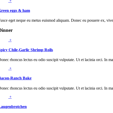
+
Green eggs & ham
usce eget neque eu metus euismod aliquam. Donec eu posuere ex, viverr
Dinner
+
picy Chile-Garlic Shrimp Rolls
onec rhoncus lectus eu odio suscipit vulputate. Ut et lacinia orci. In m
+
Bacon-Ranch Bake
onec rhoncus lectus eu odio suscipit vulputate. Ut et lacinia orci. In m
+
Laugenbrotchen