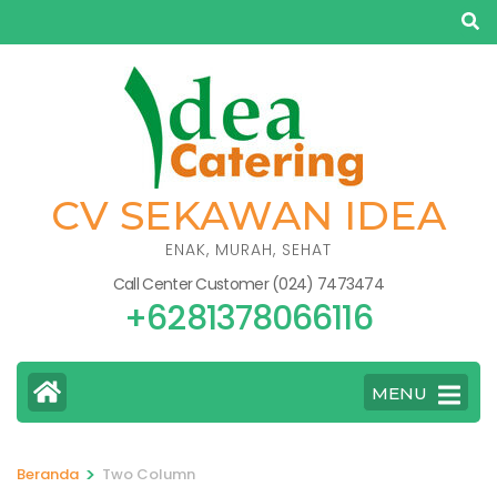
Lompat
ke
konten
(Tekan
Enter)
CV SEKAWAN IDEA
ENAK, MURAH, SEHAT
Call Center Customer (024) 7473474
+6281378066116
MENU
>
Beranda
Two Column