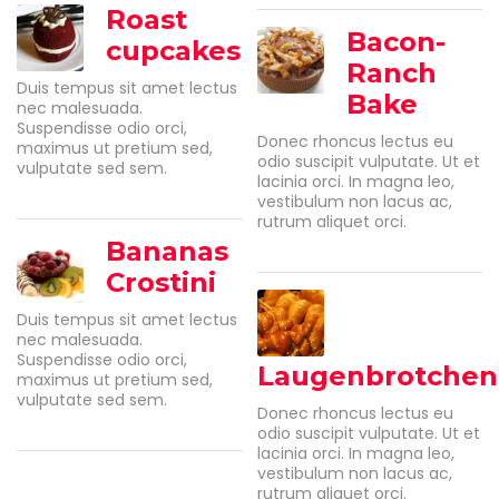
Roast
Bacon-
cupcakes
Ranch
Duis tempus sit amet lectus
Bake
nec malesuada.
Suspendisse odio orci,
Donec rhoncus lectus eu
maximus ut pretium sed,
odio suscipit vulputate. Ut et
vulputate sed sem.
lacinia orci. In magna leo,
vestibulum non lacus ac,
rutrum aliquet orci.
Bananas
Crostini
Duis tempus sit amet lectus
nec malesuada.
Suspendisse odio orci,
Laugenbrotchen
maximus ut pretium sed,
vulputate sed sem.
Donec rhoncus lectus eu
odio suscipit vulputate. Ut et
lacinia orci. In magna leo,
vestibulum non lacus ac,
rutrum aliquet orci.